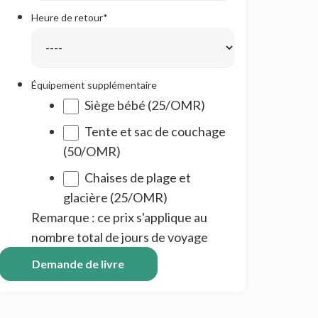
date
Heure de retour
*
:AAAA
slash
MM
Équipement supplémentaire
slash
Siège bébé (25/OMR)
JJ
Tente et sac de couchage
(50/OMR)
Chaises de plage et
glacière (25/OMR)
Remarque : ce prix s'applique au
nombre total de jours de voyage