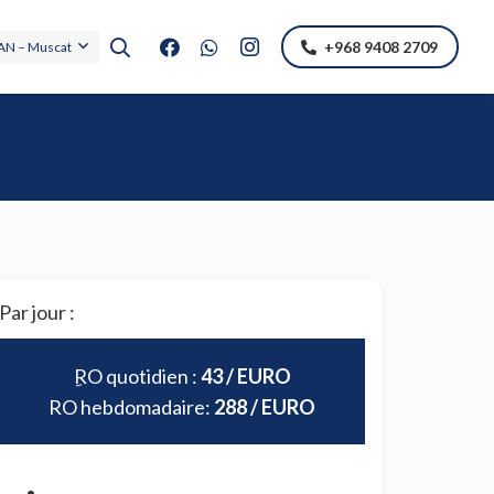
+968 9408 2709
N – Muscat
Par jour :
ِRO quotidien :
43 / EURO
RO hebdomadaire:
288 / EURO