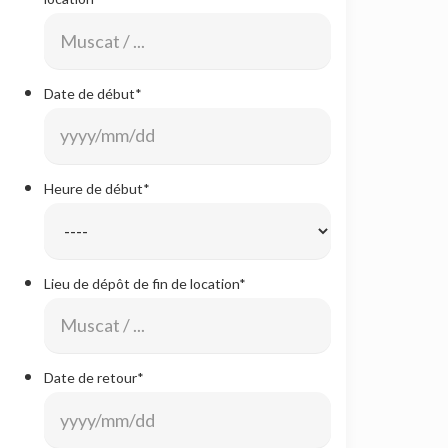
Date de début
*
Format
de
date
Heure de début
*
:AAAA
slash
MM
Lieu de dépôt de fin de location
*
slash
JJ
Date de retour
*
Format
de