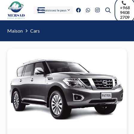
+968
Choisissez le pays
9408
2709
Maison
Cars