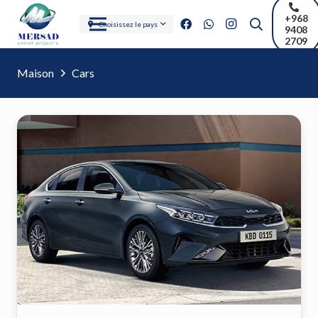
+968
Choisissez le pays
9408
2709
Maison
Cars