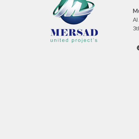
Mu
Al
3t