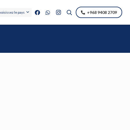
+968 9408 2709
oisissez le pays